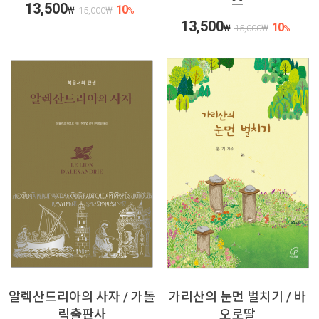
스
13,500
10
₩
15,000
₩
%
13,500
10
₩
15,000
₩
%
알렉산드리아의 사자 / 가톨
가리산의 눈먼 벌치기 / 바
릭출판사
오로딸