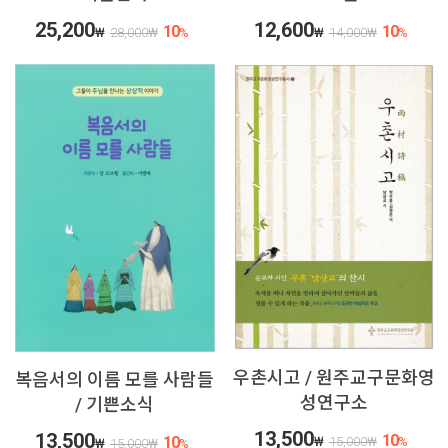
25,200
12,600
10
10
₩
28,000
₩
%
₩
14,000
₩
%
우촌시고 / 원주교구문화영
복음서의 이름 모를 사람들
성연구소
/ 기쁜소식
13,500
13,500
10
10
₩
15,000
₩
%
₩
15,000
₩
%