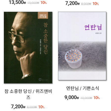
13,500
10
7,200
₩
15,000
₩
%
10
₩
8,000
₩
%
연탄님 / 기쁜소식
참 소중한 당신 / 위즈앤비
9,000
즈
10
₩
10,000
₩
%
7,200
10
₩
8,000
₩
%