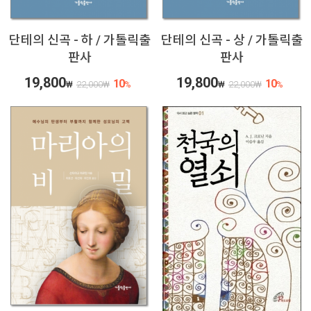
단테의 신곡 - 하 / 가톨릭출
단테의 신곡 - 상 / 가톨릭출
판사
판사
19,800
19,800
10
10
₩
22,000
₩
%
₩
22,000
₩
%