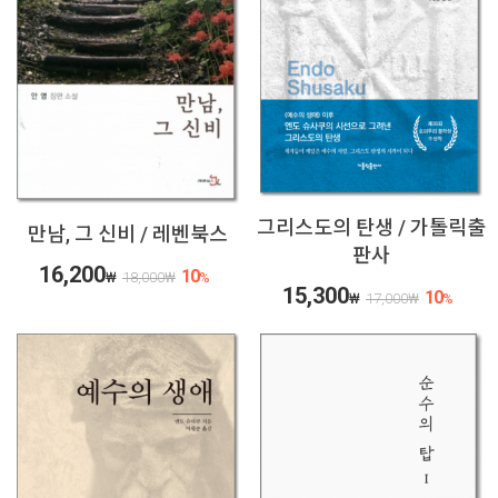
그리스도의 탄생 / 가톨릭출
만남, 그 신비 / 레벤북스
판사
16,200
10
₩
18,000
₩
%
15,300
10
₩
17,000
₩
%