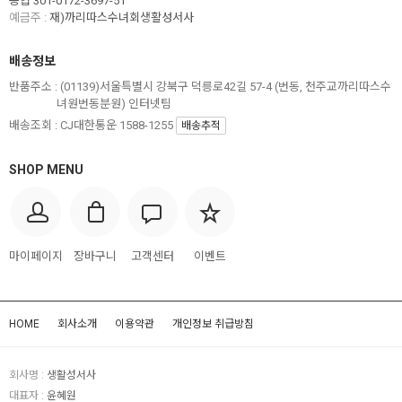
농협 301-0172-3697-51
예금주 :
재)까리따스수녀회생활성서사
배송정보
반품주소 :
(01139)서울특별시 강북구 덕릉로42길 57-4 (번동, 천주교까리따스수
녀원번동분원) 인터넷팀
배송조회 : CJ대한통운 1588-1255
배송추적
SHOP MENU
마이페이지
장바구니
고객센터
이벤트
HOME
회사소개
이용약관
개인정보 취급방침
회사명 :
생활성서사
대표자 :
윤혜원