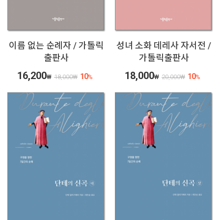
이름 없는 순례자 / 가톨릭
성녀 소화 데레사 자서전 /
출판사
가톨릭출판사
16,200
18,000
10
10
₩
18,000
₩
%
₩
20,000
₩
%