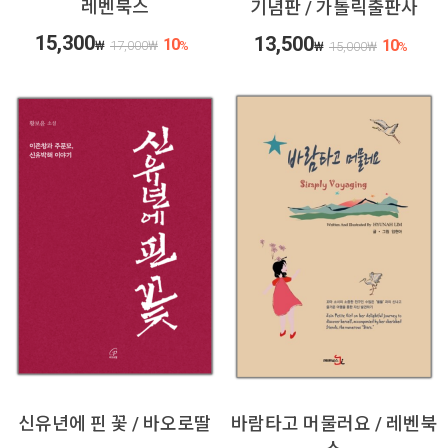
레벤북스
기념판 / 가톨릭출판사
15,300
13,500
10
10
₩
17,000
₩
%
₩
15,000
₩
%
신유년에 핀 꽃 / 바오로딸
바람타고 머물러요 / 레벤북