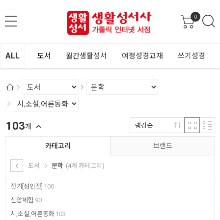
0
ALL
도서
월간생활성서
여정성경교재
쓰기성경
103
랭킹순
개
카테고리
브랜드
도서
문학
(4개 카테고리)
전기[성인전]
100
신앙체험
90
시,소설,어른동화
103