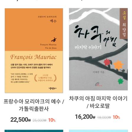
차쿠의 아침 마지막 이야기
프랑수아 모리아크의 예수 /
/ 바오로딸
가톨릭출판사
16,200
10
₩
18,000
₩
%
22,500
10
₩
25,000
₩
%