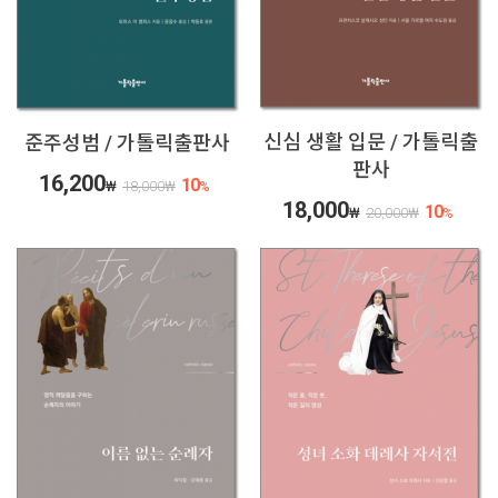
신심 생활 입문 / 가톨릭출
준주성범 / 가톨릭출판사
판사
16,200
10
₩
18,000
₩
%
18,000
10
₩
20,000
₩
%