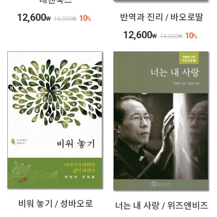
12,600
반역과 진리 / 바오로딸
10
₩
14,000
₩
%
12,600
10
₩
14,000
₩
%
비워 놓기 / 성바오로
너는 내 사랑 / 위즈앤비즈