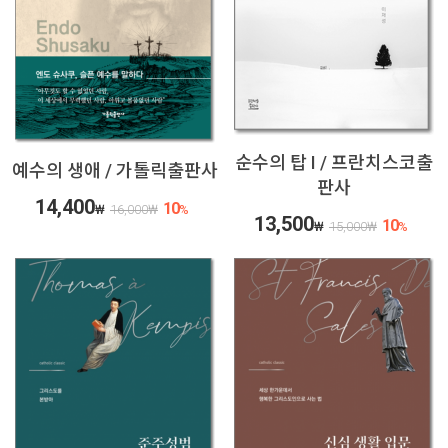
순수의 탑 I / 프란치스코출
예수의 생애 / 가톨릭출판사
판사
14,400
10
₩
16,000
₩
%
13,500
10
₩
15,000
₩
%