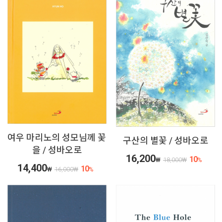
여우 마리노의 성모님께 꽃
구산의 별꽃 / 성바오로
을 / 성바오로
16,200
10
₩
18,000
₩
%
14,400
10
₩
16,000
₩
%