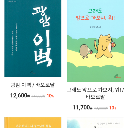
광암 이벽 / 바오로딸
그래도 앞으로 가보지, 뭐! /
12,600
10
₩
14,000
₩
%
바오로딸
11,700
10
₩
13,000
₩
%