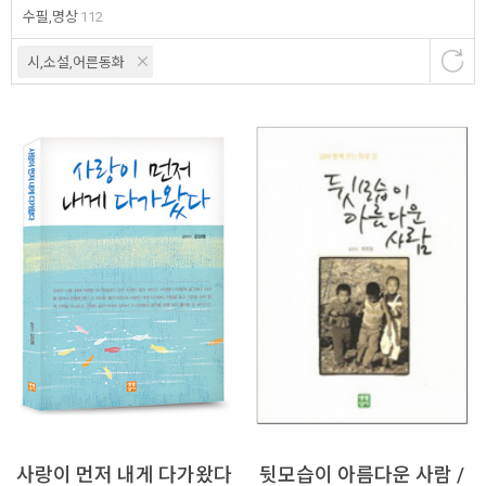
수필,명상
112
시,소설,어른동화
사랑이 먼저 내게 다가왔다
뒷모습이 아름다운 사람 /