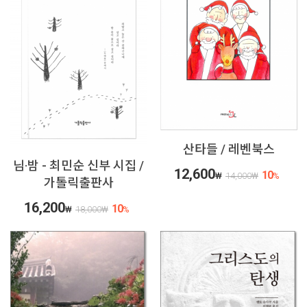
산타들 / 레벤북스
님·밤 - 최민순 신부 시집 /
12,600
10
₩
14,000
₩
%
가톨릭출판사
16,200
10
₩
18,000
₩
%