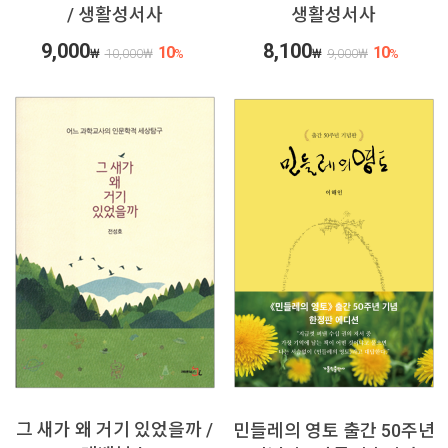
/ 생활성서사
생활성서사
9,000
8,100
10
10
₩
10,000
₩
%
₩
9,000
₩
%
그 새가 왜 거기 있었을까 /
민들레의 영토 출간 50주년