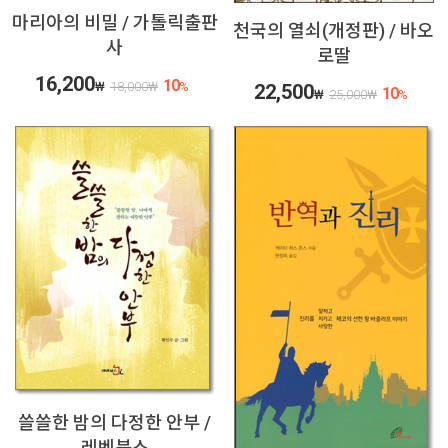
마리아의 비밀 / 가톨릭출판
천국의 열쇠(개정판) / 바오
사
로딸
16,200
10
₩
18,000
₩
%
22,500
10
₩
25,000
₩
%
쓸쓸한 밤의 다정한 안부 /
레벤북스