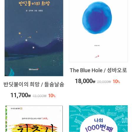
The Blue Hole / 성바오로
18,000
10
₩
20,000
₩
%
반딧불이의 희망 / 들숨날숨
11,700
10
₩
13,000
₩
%