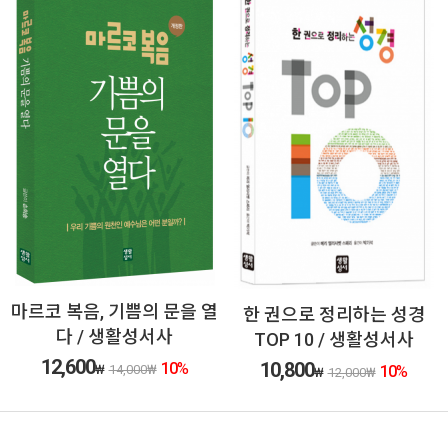
마르코 복음, 기쁨의 문을 열
한 권으로 정리하는 성경
다 / 생활성서사
TOP 10 / 생활성서사
12,600
10,800
10
%
₩
14,000
₩
10
%
₩
12,000
₩