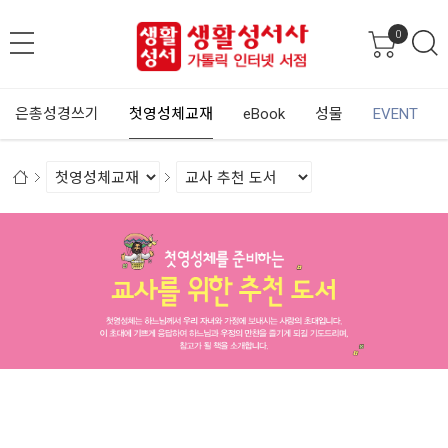
0
은총성경쓰기
첫영성체교재
eBook
성물
EVENT