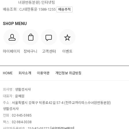
녀원번동분원) 인터넷팀
배송조회 : CJ대한통운 1588-1255
배송추적
SHOP MENU
마이페이지
장바구니
고객센터
이벤트
HOME
회사소개
이용약관
개인정보 취급방침
회사명 :
생활성서사
대표자 :
윤혜원
주소 :
서울특별시 강북구 덕릉로42길 57-4 (천주교까리따스수녀원번동분원)
생활성서사
전화 :
02-945-5985
팩스 :
02-984-3038
사업자등록번호 :
210-82-05272
[사업자정보확인]