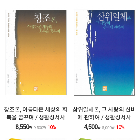
창조론, 아름다운 세상의 회
삼위일체론, 그 사랑의 신비
복을 꿈꾸며 / 생활성서사
에 관하여 / 생활성서사
8,550
4,500
10
%
10
%
₩
9,500
₩
₩
5,000
₩