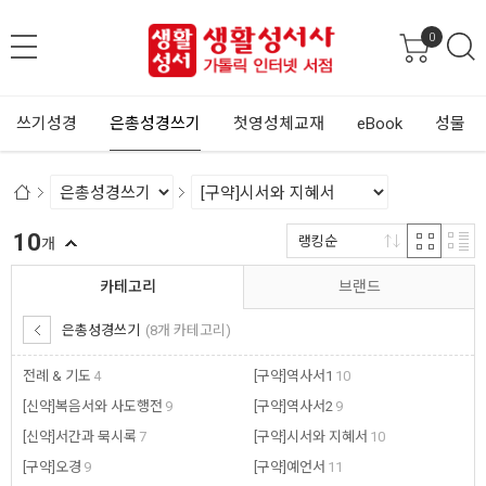
0
쓰기성경
은총성경쓰기
첫영성체교재
eBook
성물
10
랭킹순
개
카테고리
브랜드
은총성경쓰기
(8개 카테고리)
전례 & 기도
4
[구약]역사서1
10
[신약]복음서와 사도행전
9
[구약]역사서2
9
[신약]서간과 묵시록
7
[구약]시서와 지혜서
10
[구약]오경
9
[구약]예언서
11