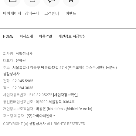
마이페이지
장바구니
고객센터
이벤트
HOME
회사소개
이용약관
개인정보 취급방침
회사명 :
생활성서사
대표자 :
윤혜원
주소 :
서울특별시 강북구 덕릉로42길 57-4 (천주교까리따스수녀원번동분원)
생활성서사
전화 :
02-945-5985
팩스 :
02-984-3038
사업자등록번호 :
210-82-05272
[사업자정보확인]
통신판매업신고번호 :
제2009-서울강북-0364호
개인정보보호책임자 :
박상은 (
biblelifebiz@biblelife.co.kr
)
호스팅 제공자 :
(주)가비아씨엔에스
COPYRIGHT (c)
생활성서사
ALL RIGHTS RESERVED.