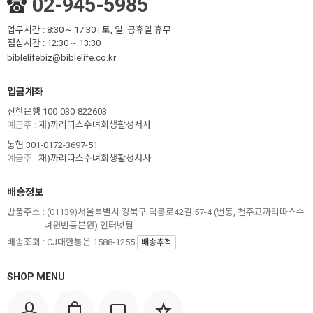
02-945-5985
업무시간 : 8:30 ~ 17:30 | 토, 일, 공휴일 휴무
점심시간 : 12:30 ~ 13:30
biblelifebiz@biblelife.co.kr
입금계좌
신한은행 100-030-822603
예금주 :
재)까리따스수녀회생활성서사
농협 301-0172-3697-51
예금주 :
재)까리따스수녀회생활성서사
배송정보
반품주소 :
(01139)서울특별시 강북구 덕릉로42길 57-4 (번동, 천주교까리따스수
녀원번동분원) 인터넷팀
배송조회 : CJ대한통운 1588-1255
배송추적
SHOP MENU