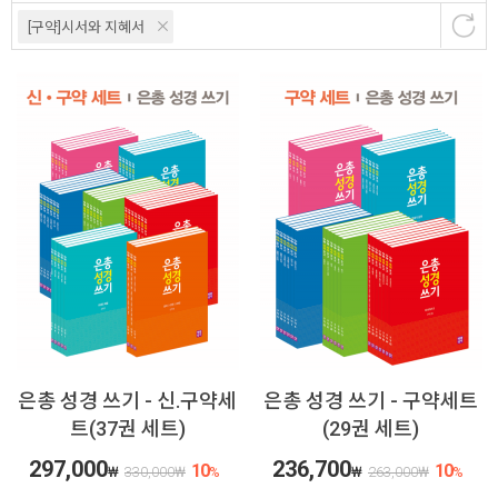
[구약]시서와 지혜서
은총 성경 쓰기 - 신.구약세
은총 성경 쓰기 - 구약세트
트(37권 세트)
(29권 세트)
297,000
236,700
10
10
₩
330,000
₩
%
₩
263,000
₩
%