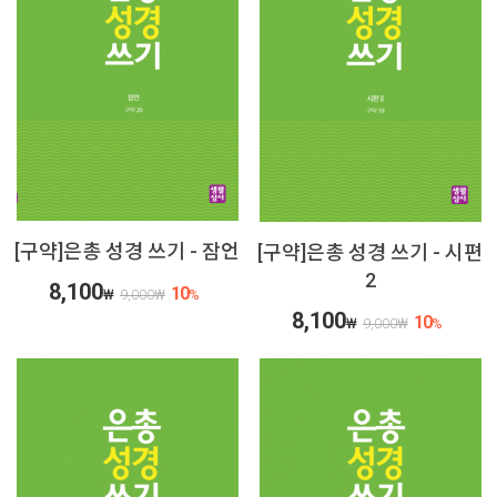
[구약]은총 성경 쓰기 - 잠언
[구약]은총 성경 쓰기 - 시편
2
8,100
10
₩
9,000
₩
%
8,100
10
₩
9,000
₩
%