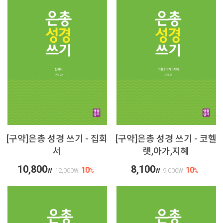
[구약]은총 성경 쓰기 - 집회
[구약]은총 성경 쓰기 - 코헬
서
렛,아가,지혜
10,800
8,100
10
10
₩
12,000
₩
%
₩
9,000
₩
%